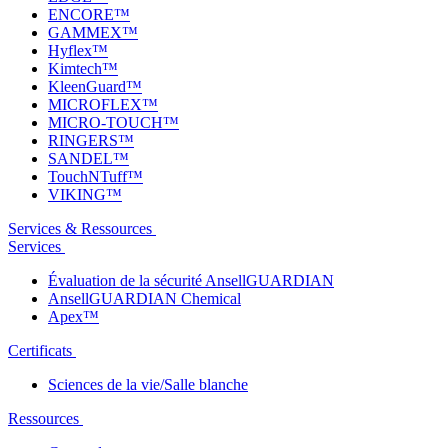
ENCORE™
GAMMEX™
Hyflex™
Kimtech™
KleenGuard™
MICROFLEX™
MICRO-TOUCH™
RINGERS™
SANDEL™
TouchNTuff™
VIKING™
Services & Ressources
Services
Évaluation de la sécurité AnsellGUARDIAN
AnsellGUARDIAN Chemical
Apex™
Certificats
Sciences de la vie/Salle blanche
Ressources