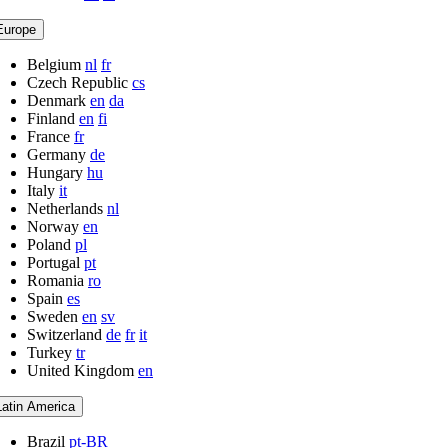
Europe
Belgium
nl
fr
Czech Republic
cs
Denmark
en
da
Finland
en
fi
France
fr
Germany
de
Hungary
hu
Italy
it
Netherlands
nl
Norway
en
Poland
pl
Portugal
pt
Romania
ro
Spain
es
Sweden
en
sv
Switzerland
de
fr
it
Turkey
tr
United Kingdom
en
Latin America
Brazil
pt-BR