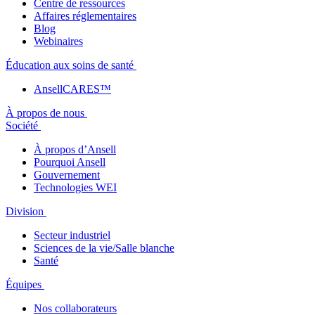
Centre de ressources
Affaires réglementaires
Blog
Webinaires
Éducation aux soins de santé
AnsellCARES™
À propos de nous
Société
À propos d’Ansell
Pourquoi Ansell
Gouvernement
Technologies WEI
Division
Secteur industriel
Sciences de la vie/Salle blanche
Santé
Équipes
Nos collaborateurs