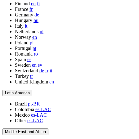
Finland
en
fi
France
fr
Germany
de
Hungary
hu
Italy
it
Netherlands
nl
Norway
en
Poland
pl
Portugal
pt
Romania
ro
Spain
es
Sweden
en
sv
Switzerland
de
fr
it
Turkey
tr
United Kingdom
en
Latin America
Brazil
pt-BR
Colombia
es-LAC
Mexico
es-LAC
Other
es-LAC
Middle East and Africa