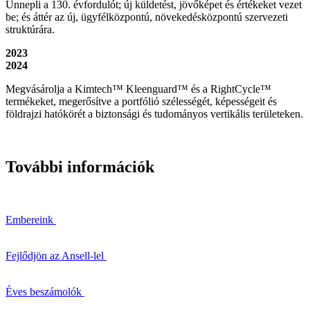
Ünnepli a 130. évfordulót; új küldetést, jövőképet és értékeket vezet
be; és áttér az új, ügyfélközpontú, növekedésközpontú szervezeti
struktúrára.
2023
2024
Megvásárolja a Kimtech™ Kleenguard™ és a RightCycle™
termékeket, megerősítve a portfólió szélességét, képességeit és
földrajzi hatókörét a biztonsági és tudományos vertikális területeken.
További információk
Embereink
Fejlődjön az Ansell-lel
Éves beszámolók