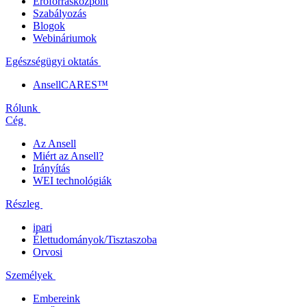
Erőforrásközpont
Szabályozás
Blogok
Webináriumok
Egészségügyi oktatás
AnsellCARES™
Rólunk
Cég
Az Ansell
Miért az Ansell?
Irányítás
WEI technológiák
Részleg
ipari
Élettudományok/Tisztaszoba
Orvosi
Személyek
Embereink