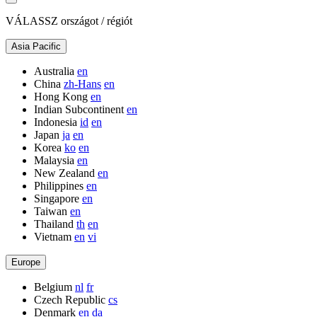
VÁLASSZ országot / régiót
Asia Pacific
Australia
en
China
zh-Hans
en
Hong Kong
en
Indian Subcontinent
en
Indonesia
id
en
Japan
ja
en
Korea
ko
en
Malaysia
en
New Zealand
en
Philippines
en
Singapore
en
Taiwan
en
Thailand
th
en
Vietnam
en
vi
Europe
Belgium
nl
fr
Czech Republic
cs
Denmark
en
da