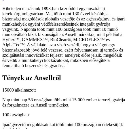
Hihetetlen utazásunk 1893-ban kezdődött egy ausztráliai
kerékpárgumi gyárban. Ma, több mint 130 évvel később, a
biztonsági megoldások globális vezetője és az egészségügyi és ipari
munkahelyek egyéni védőfelszereléseinek integrált gyártója
vagyunk. Naponta több mint 100 országban több mint 10 millió
munkavállaló bízik biztonságát az Ansell márkákra, mint például a
Hyflex™, GAMMEX™, BioClean®, MICROFLEX™ és
AlphaTec™. A vállalatot az a vízió vezérli, hogy a világot egy
biztonságosabb jövő felé vezesse, ezért folyamatosan új termék- és
szolgáltatási innovációkat fejleszt, amelyek előre jelzik, megelőzik
és védik a munkahelyi kockázatokat, miközben elősegítik a
fenntartható beszerzést és gyártást.
Tények az Ansellről
15000
alkalmazott
Nap mint nap 58 országban több mint 15 000 ember tervezi, gyártja
és forgalmazza az Ansell termékeket.
100
országban
Iparágvezető megoldásainkat több mint 100 országban értékesítjük