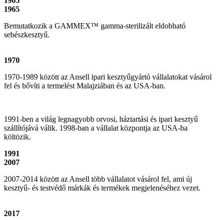
1905
1965
Bemutatkozik a GAMMEX™ gamma-sterilizált eldobható
sebészkesztyű.
1970
1970-1989 között az Ansell ipari kesztyűgyártó vállalatokat vásárol
fel és bővíti a termelést Malajziában és az USA-ban.
1991-ben a világ legnagyobb orvosi, háztartási és ipari kesztyű
szállítójává válik. 1998-ban a vállalat központja az USA-ba
költözik.
1991
2007
2007-2014 között az Ansell több vállalatot vásárol fel, ami új
kesztyű- és testvédő márkák és termékek megjelenéséhez vezet.
2017