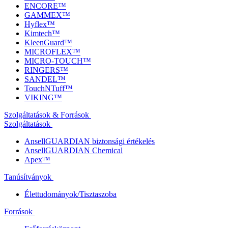
ENCORE™
GAMMEX™
Hyflex™
Kimtech™
KleenGuard™
MICROFLEX™
MICRO-TOUCH™
RINGERS™
SANDEL™
TouchNTuff™
VIKING™
Szolgáltatások & Források
Szolgáltatások
AnsellGUARDIAN biztonsági értékelés
AnsellGUARDIAN Chemical
Apex™
Tanúsítványok
Élettudományok/Tisztaszoba
Források