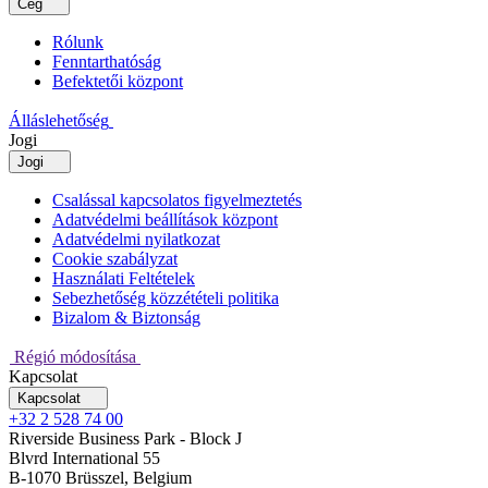
Cég
Rólunk
Fenntarthatóság
Befektetői központ
Álláslehetőség
Jogi
Jogi
Csalással kapcsolatos figyelmeztetés
Adatvédelmi beállítások központ
Adatvédelmi nyilatkozat
Cookie szabályzat
Használati Feltételek
Sebezhetőség közzétételi politika
Bizalom & Biztonság
Régió módosítása
Kapcsolat
Kapcsolat
+32 2 528 74 00
Riverside Business Park - Block J
Blvrd International 55
B-1070 Brüsszel, Belgium