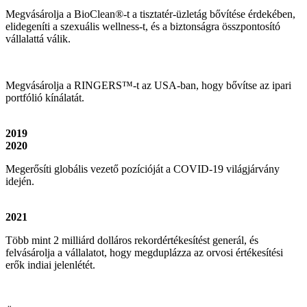
Megvásárolja a BioClean®-t a tisztatér-üzletág bővítése érdekében,
elidegeníti a szexuális wellness-t, és a biztonságra összpontosító
vállalattá válik.
Megvásárolja a RINGERS™-t az USA-ban, hogy bővítse az ipari
portfólió kínálatát.
2019
2020
Megerősíti globális vezető pozícióját a COVID-19 világjárvány
idején.
2021
Több mint 2 milliárd dolláros rekordértékesítést generál, és
felvásárolja a vállalatot, hogy megduplázza az orvosi értékesítési
erők indiai jelenlétét.