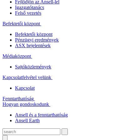
Fejlődjön az Ansell-lel
Igazgatótanács
Felső vezetés
Befektetői központ
Befektetői központ
Pénzügyi eredmények
ASX bejelentések
Médiaközpont
Sajtóközlemények
Kapcsolatfelvétel velünk
Kapcsolat
Fenntarthatóság
Hogyan gondoskodunk
Ansell és a fenntarthatóság
Ansell Earth