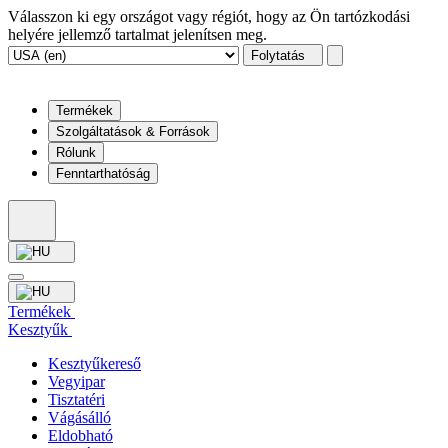
Válasszon ki egy országot vagy régiót, hogy az Ön tartózkodási
helyére jellemző tartalmat jelenítsen meg.
Folytatás
Termékek
Szolgáltatások & Források
Rólunk
Fenntarthatóság
Termékek
Kesztyűk
Kesztyűkereső
Vegyipar
Tisztatéri
Vágásálló
Eldobható