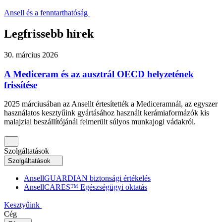
Ansell és a fenntarthatóság
Legfrissebb hírek
30. március 2026
A Mediceram és az ausztrál OECD helyzetének
frissítése
2025 márciusában az Ansellt értesítették a Mediceramnál, az egyszer
használatos kesztyűink gyártásához használt kerámiaformázók kis
malajziai beszállítójánál felmerült súlyos munkajogi vádakról.
Szolgáltatások
Szolgáltatások
AnsellGUARDIAN biztonsági értékelés
AnsellCARES™ Egészségügyi oktatás
Kesztyűink
Cég