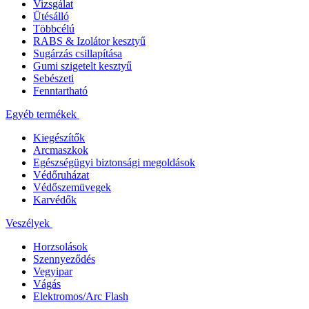
Vizsgálat
Ütésálló
Többcélú
RABS & Izolátor kesztyű
Sugárzás csillapítása
Gumi szigetelt kesztyű
Sebészeti
Fenntartható
Egyéb termékek
Kiegészítők
Arcmaszkok
Egészségügyi biztonsági megoldások
Védőruházat
Védőszemüvegek
Karvédők
Veszélyek
Horzsolások
Szennyeződés
Vegyipar
Vágás
Elektromos/Arc Flash