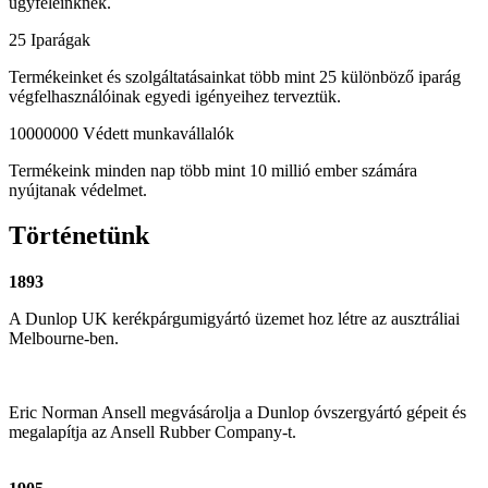
ügyfeleinknek.
25
Iparágak
Termékeinket és szolgáltatásainkat több mint 25 különböző iparág
végfelhasználóinak egyedi igényeihez terveztük.
10000000
Védett munkavállalók
Termékeink minden nap több mint 10 millió ember számára
nyújtanak védelmet.
Történetünk
1893
A Dunlop UK kerékpárgumigyártó üzemet hoz létre az ausztráliai
Melbourne-ben.
Eric Norman Ansell megvásárolja a Dunlop óvszergyártó gépeit és
megalapítja az Ansell Rubber Company-t.