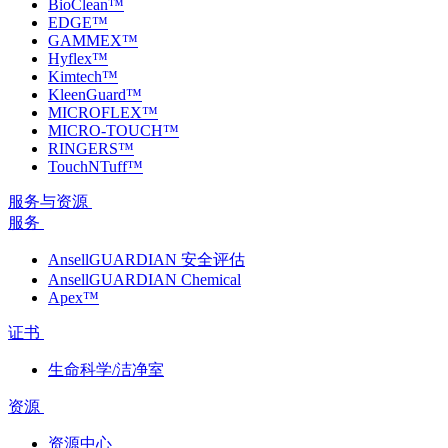
BioClean™
EDGE™
GAMMEX™
Hyflex™
Kimtech™
KleenGuard™
MICROFLEX™
MICRO-TOUCH™
RINGERS™
TouchNTuff™
服务与资源
服务
AnsellGUARDIAN 安全评估
AnsellGUARDIAN Chemical
Apex™
证书
生命科学/洁净室
资源
资源中心