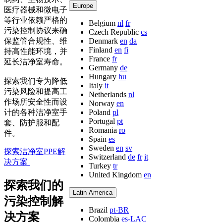
Europe
医疗器械和微电子
等行业依赖严格的
Belgium
nl
fr
污染控制协议来确
Czech Republic
cs
保监管合规性、维
Denmark
en
da
Finland
en
fi
持高性能环境，并
France
fr
延长洁净室寿命。
Germany
de
Hungary
hu
探索我们专为降低
Italy
it
污染风险和提高工
Netherlands
nl
作场所安全性而设
Norway
en
计的各种洁净室手
Poland
pl
Portugal
pt
套、防护服和配
Romania
ro
件。
Spain
es
Sweden
en
sv
探索洁净室PPE解
Switzerland
de
fr
it
决方案
Turkey
tr
United Kingdom
en
探索我们的
Latin America
污染控制解
Brazil
pt-BR
决方案
Colombia
es-LAC