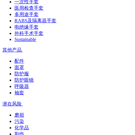
一次性手套
医用检查手套
多用途手套
RABS及隔离器手套
电绝缘手套
外科手术手套
Sustainable
其他产品
配件
面罩
防护服
防护眼镜
呼吸器
袖套
潜在风险
磨损
污染
化学品
割伤