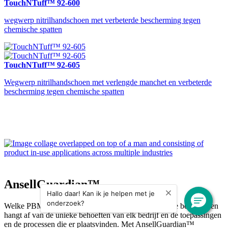
TouchNTuff™ 92-600
wegwerp nitrilhandschoen met verbeterde bescherming tegen
chemische spatten
TouchNTuff™ 92-605
Wegwerp nitrilhandschoen met verlengde manchet en verbeterde
bescherming tegen chemische spatten
AnsellGuardian™
Hallo daar! Kan ik je helpen met je
Close dialog
onderzoek?
Welke PBM het meest geschikt is om tegen gevaren te beschermen
hangt af van de unieke behoeften van elk bedrijf en de toepassingen
en de processen die er plaatsvinden. Met AnsellGuardian™