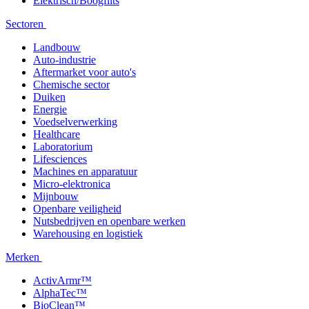
Elektrisch/Boogflits
Sectoren
Landbouw
Auto-industrie
Aftermarket voor auto's
Chemische sector
Duiken
Energie
Voedselverwerking
Healthcare
Laboratorium
Lifesciences
Machines en apparatuur
Micro-elektronica
Mijnbouw
Openbare veiligheid
Nutsbedrijven en openbare werken
Warehousing en logistiek
Merken
ActivArmr™
AlphaTec™
BioClean™