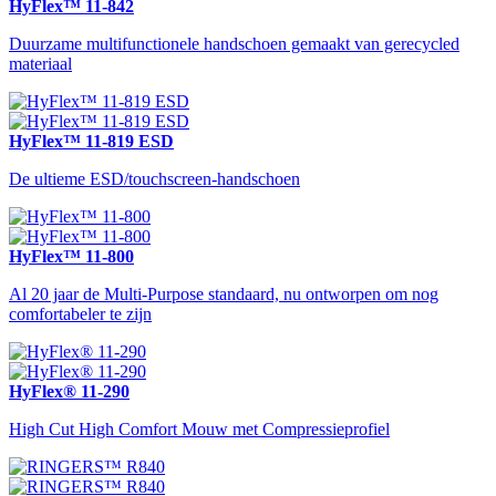
HyFlex™ 11-842
Duurzame multifunctionele handschoen gemaakt van gerecycled
materiaal
HyFlex™ 11-819 ESD
De ultieme ESD/touchscreen-handschoen
HyFlex™ 11-800
Al 20 jaar de Multi-Purpose standaard, nu ontworpen om nog
comfortabeler te zijn
HyFlex® 11-290
High Cut High Comfort Mouw met Compressieprofiel