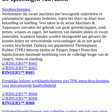
Stootbescherming
Werknemers die zware machines met bewegende onderdelen of
pneumatische apparatuur bedienen, lopen het risico op letsel door
beknelling en knelling. Veel taken in de sector Machines &
Apparatuur omvatten het gebruik van grote gereedschappen, zoals
persen, scharen en zagen, het hanteren van metalen platen en zware
materialen, waardoor handen worden blootgesteld aan gevaren die
kunnen leiden tot verwoestende verwondingen als ze niet goed
worden beschermd. Dankzij ons gepatenteerd Thermoplastic
Rubber (TPR) ontwerp bieden de Ringers Impact Protection
handschoenen maximale bedekking over de volledige lengte van de
vingers, duim en handrug.
RINGERS™ R665
Eersteklas lederen werkhandschoenen met TPR-impactbescherming,
voor geavanceerde handveiligheid
RINGERS™ R068
Veiligheidshandschoenen met volledige coating speciaal voor stoot-,