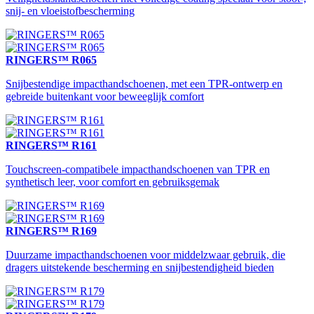
snij- en vloeistofbescherming
RINGERS™ R065
Snijbestendige impacthandschoenen, met een TPR-ontwerp en
gebreide buitenkant voor beweeglijk comfort
RINGERS™ R161
Touchscreen-compatibele impacthandschoenen van TPR en
synthetisch leer, voor comfort en gebruiksgemak
RINGERS™ R169
Duurzame impacthandschoenen voor middelzwaar gebruik, die
dragers uitstekende bescherming en snijbestendigheid bieden