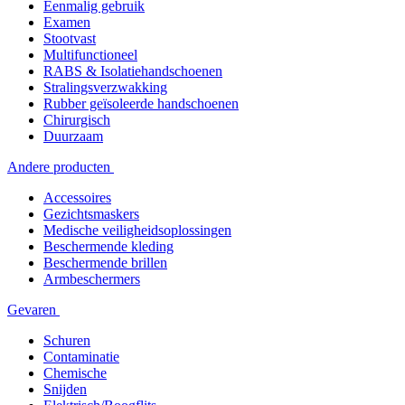
Eenmalig gebruik
Examen
Stootvast
Multifunctioneel
RABS & Isolatiehandschoenen
Stralingsverzwakking
Rubber geïsoleerde handschoenen
Chirurgisch
Duurzaam
Andere producten
Accessoires
Gezichtsmaskers
Medische veiligheidsoplossingen
Beschermende kleding
Beschermende brillen
Armbeschermers
Gevaren
Schuren
Contaminatie
Chemische
Snijden