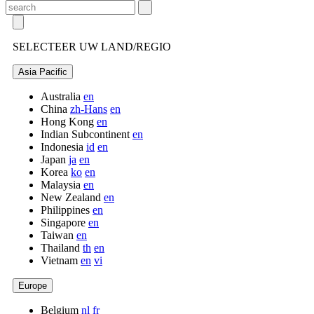
SELECTEER UW LAND/REGIO
Asia Pacific
Australia
en
China
zh-Hans
en
Hong Kong
en
Indian Subcontinent
en
Indonesia
id
en
Japan
ja
en
Korea
ko
en
Malaysia
en
New Zealand
en
Philippines
en
Singapore
en
Taiwan
en
Thailand
th
en
Vietnam
en
vi
Europe
Belgium
nl
fr