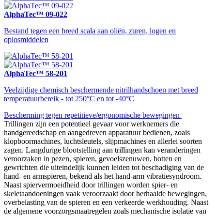
AlphaTec™ 09-022
Bestand tegen een breed scala aan oliën, zuren, logen en
oplosmiddelen
AlphaTec™ 58-201
Veelzijdige chemisch beschermende nitrilhandschoen met breed
temperatuurbereik - tot 250°C en tot -40°C
Bescherming tegen repetitieve/ergonomische bewegingen
Trillingen zijn een potentieel gevaar voor werknemers die
handgereedschap en aangedreven apparatuur bedienen, zoals
klopboormachines, luchtsleutels, slijpmachines en allerlei soorten
zagen. Langdurige blootstelling aan trillingen kan veranderingen
veroorzaken in pezen, spieren, gevoelszenuwen, botten en
gewrichten die uiteindelijk kunnen leiden tot beschadiging van de
hand- en armspieren, bekend als het hand-arm vibratiesyndroom.
Naast spiervermoeidheid door trillingen worden spier- en
skeletaandoeningen vaak veroorzaakt door herhaalde bewegingen,
overbelasting van de spieren en een verkeerde werkhouding. Naast
de algemene voorzorgsmaatregelen zoals mechanische isolatie van