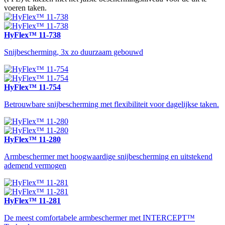
voeren taken.
HyFlex™ 11-738
Snijbescherming, 3x zo duurzaam gebouwd
HyFlex™ 11-754
Betrouwbare snijbescherming met flexibiliteit voor dagelijkse taken.
HyFlex™ 11-280
Armbeschermer met hoogwaardige snijbescherming en uitstekend
ademend vermogen
HyFlex™ 11-281
De meest comfortabele armbeschermer met INTERCEPT™