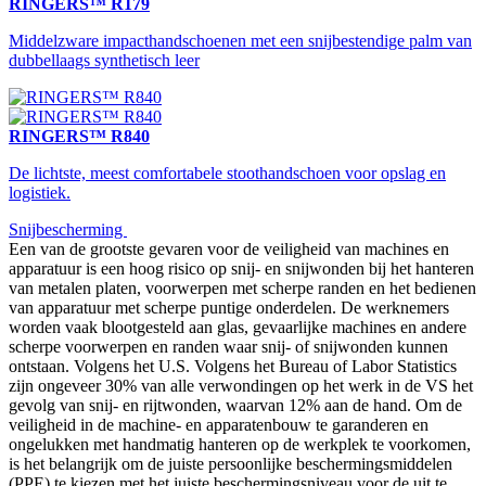
RINGERS™ R179
Middelzware impacthandschoenen met een snijbestendige palm van
dubbellaags synthetisch leer
RINGERS™ R840
De lichtste, meest comfortabele stoothandschoen voor opslag en
logistiek.
Snijbescherming
Een van de grootste gevaren voor de veiligheid van machines en
apparatuur is een hoog risico op snij- en snijwonden bij het hanteren
van metalen platen, voorwerpen met scherpe randen en het bedienen
van apparatuur met scherpe puntige onderdelen. De werknemers
worden vaak blootgesteld aan glas, gevaarlijke machines en andere
scherpe voorwerpen en randen waar snij- of snijwonden kunnen
ontstaan. Volgens het U.S. Volgens het Bureau of Labor Statistics
zijn ongeveer 30% van alle verwondingen op het werk in de VS het
gevolg van snij- en rijtwonden, waarvan 12% aan de hand. Om de
veiligheid in de machine- en apparatenbouw te garanderen en
ongelukken met handmatig hanteren op de werkplek te voorkomen,
is het belangrijk om de juiste persoonlijke beschermingsmiddelen
(PPE) te kiezen met het juiste beschermingsniveau voor de uit te