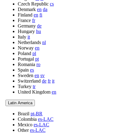
Czech Republic
cs
Denmark
en
da
Finland
en
fi
France
fr
Germany
de
Hungary
hu
Italy
it
Netherlands
nl
Norway
en
Poland
pl
Portugal
pt
Romania
ro
Spain
es
Sweden
en
sv
Switzerland
de
fr
it
Turkey
tr
United Kingdom
en
Latin America
Brazil
pt-BR
Colombia
es-LAC
Mexico
es-LAC
Other
es-LAC