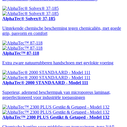
AlphaTec® Solvex® 37-185
Uitstekende chemische bescherming tegen chemicaliën, met goede
grip, pasvorm en comfort
AlphaTec™ 87-118
Extra zware natuurrubberen handschoen met gevlokte voering
AlphaTec® 2000 STANDAARD - Model 111
Superieur, ademend beschermpak van microporeus laminaat,
geperfectioneerd voor industriële toepassingen
AlphaTec™ 2300 PLUS Gestikt & Getaped - Model 132
Chemische barrière voor middelzware toepassingen, type 3/4/5-