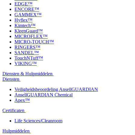
EDGE™
ENCORE™
GAMMEX™
Hyflex™
Kimtech™
KleenGuard™
MICROFLEX™
MICRO-TOUCH™
RINGERS™
SANDEL™
TouchNTuff™
VIKING™
Diensten & Hulpmiddelen
Diensten
Veiligheidsbeoordeling AnsellGUARDIAN
AnsellGUARDIAN Chemical
Apex™
Certificaten
Life Sciences/Cleanroom
Hulpmiddelen