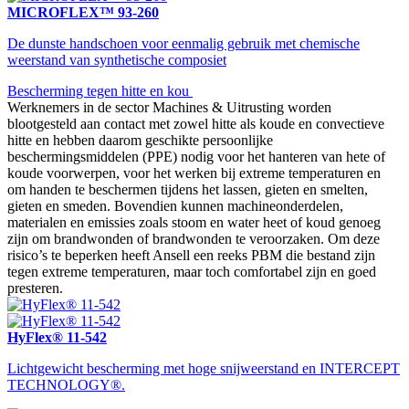
MICROFLEX™ 93-260
De dunste handschoen voor eenmalig gebruik met chemische
weerstand van synthetische composiet
Bescherming tegen hitte en kou
Werknemers in de sector Machines & Uitrusting worden
blootgesteld aan contact met zowel hitte als koude en convectieve
hitte en hebben daarom geschikte persoonlijke
beschermingsmiddelen (PPE) nodig voor het hanteren van hete of
koude voorwerpen, voor het werken bij extreme temperaturen en
om handen te beschermen tijdens het lassen, gieten en smelten,
gieten en smeden. Bovendien kunnen machineonderdelen,
materialen en emissies zoals stoom en water heet of koud genoeg
zijn om brandwonden of brandwonden te veroorzaken. Om deze
risico’s te beperken heeft Ansell een reeks PBM die bestand zijn
tegen extreme temperaturen, maar toch comfortabel zijn en goed
presteren.
HyFlex® 11-542
Lichtgewicht bescherming met hoge snijweerstand en INTERCEPT
TECHNOLOGY®.